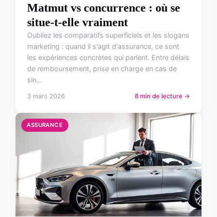
Matmut vs concurrence : où se
situe-t-elle vraiment
Oubliez les comparatifs superficiels et les slogans
marketing : quand il s'agit d'assurance, ce sont
les expériences concrètes qui parlent. Entre délais
de remboursement, prise en charge en cas de
sin...
3 mars 2026
8 min de lecture →
ASSURANCE